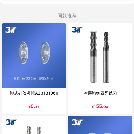
同款推荐
锁式硅胶鼻托A23131060
涂层钨钢四刃铣刀
0.
155.
¥
57
¥
00