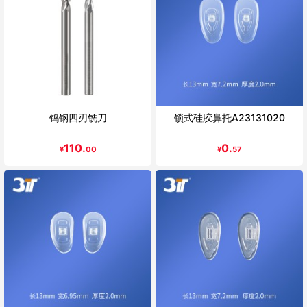
钨钢四刃铣刀
锁式硅胶鼻托A23131020
110.
0.
¥
00
¥
57