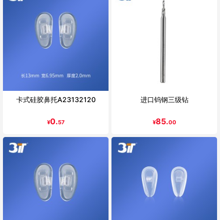
卡式硅胶鼻托A23132120
进口钨钢三级钻
0.
85.
¥
57
¥
00