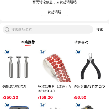
暂无讨论信息，去发起话题吧
发起话题
搜索商品名称
搜索
本店推荐
猜你喜欢
钨钢成型锣坑刀
标准款贴片（红色）A
诗乐剪钳A31101270
33132040
350.30
158.20
56.50
¥
¥
¥