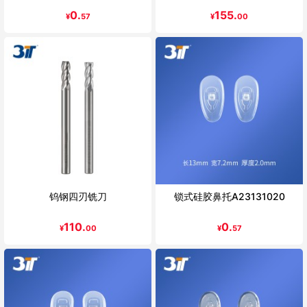
0.
155.
¥
57
¥
00
钨钢四刃铣刀
锁式硅胶鼻托A23131020
110.
0.
¥
00
¥
57