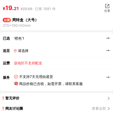
19.
¥
21
¥
23.05
已售 1881 件
分享
周转盒（大号）
自营
270×190×50mm
已选
‘橙色’1
送至
请选择
运费
该地区不支持配送
不支持7天无理由退货
服务
商品价格已含税，如需开票，请联系客服
暂无评价
网友讨论圈
查看全部