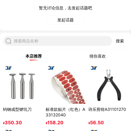
暂无讨论信息，去发起话题吧
发起话题
搜索商品名称
搜索
本店推荐
猜你喜欢
钨钢成型锣坑刀
标准款贴片（红色）A
诗乐剪钳A31101270
33132040
350.30
158.20
56.50
¥
¥
¥