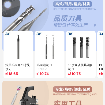
涂层钨钢两刃球头
钨钢钻铣刀
55度高硬模具圆鼻
PC
铣刀
F01035
铣刀
F01
118.65
110.74
310.75
16
¥
¥
¥
¥