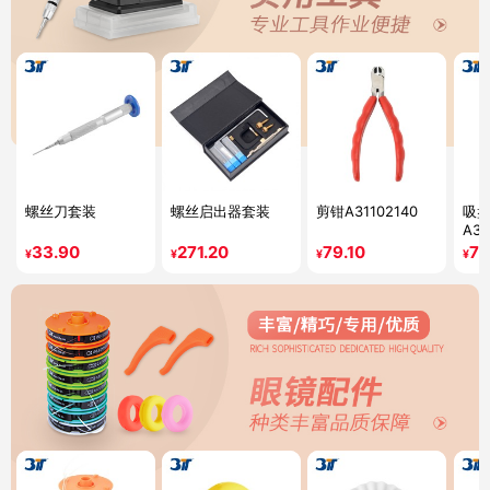
螺丝刀套装
螺丝启出器套装
剪钳A31102140
吸
A31
33.90
271.20
79.10
79
¥
¥
¥
¥