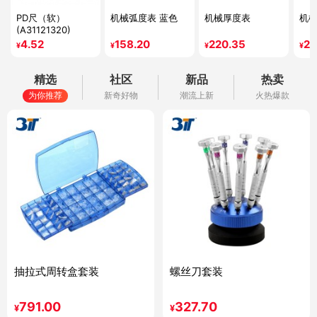
PD尺（软）
机械弧度表 蓝色
机械厚度表
机
(A31121320)
4.52
158.20
220.35
20
¥
¥
¥
¥
精选
社区
新品
热卖
为你推荐
新奇好物
潮流上新
火热爆款
抽拉式周转盒套装
螺丝刀套装
791.00
327.70
¥
¥