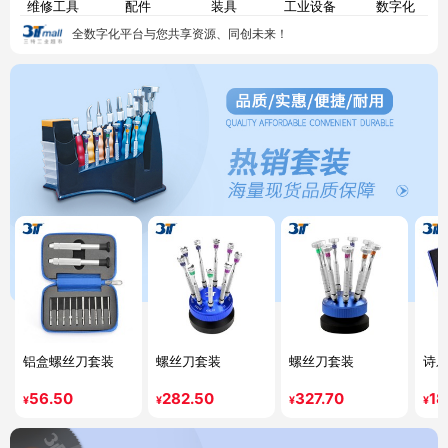
维修工具
配件
装具
工业设备
数字化
全数字化平台与您共享资源、同创未来！
铝盒螺丝刀套装
螺丝刀套装
螺丝刀套装
诗乐
56.50
282.50
327.70
18
¥
¥
¥
¥