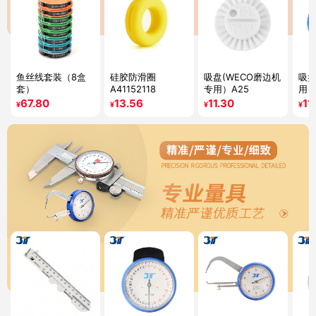
鱼丝线套装（8盒
硅胶防滑圈
吸盘(WECO磨边机
吸盘
套）
A41152118
专用）A25
用）
67.80
13.56
11.30
11
¥
¥
¥
¥