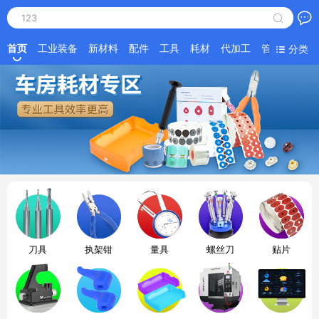
123
首页
工业装备
新材料
配件
工具
耗材
代加工
管理工具
分类
刀具
执架钳
量具
螺丝刀
贴片